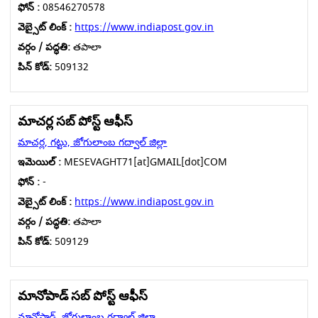
ఫోన్ :
08546270578
వెబ్సైట్ లింక్ :
https://www.indiapost.gov.in
వర్గం / పద్ధతి:
తపాలా
పిన్ కోడ్:
509132
మాచర్ల సబ్ పోస్ట్ ఆఫీస్
మాచర్ల, గట్టు, జోగులాంబ గద్వాల్ జిల్లా
ఇమెయిల్ :
MESEVAGHT71[at]GMAIL[dot]COM
ఫోన్ :
-
వెబ్సైట్ లింక్ :
https://www.indiapost.gov.in
వర్గం / పద్ధతి:
తపాలా
పిన్ కోడ్:
509129
మానోపాడ్ సబ్ పోస్ట్ ఆఫీస్
మానోపాడ్, జోగులాంబ గద్వాల్ జిల్లా