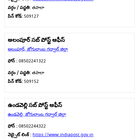
వర్గం / పద్ధతి:
తపాలా
పిన్ కోడ్:
509127
అలంపూర్ సబ్ పోస్ట్ ఆఫీస్
అలంపూర్, జోగులాంబ గద్వాల్ జిల్లా
ఫోన్ :
08502241322
వర్గం / పద్ధతి:
తపాలా
పిన్ కోడ్:
509152
ఉండవెల్లి సబ్ పోస్ట్ ఆఫీస్
ఉండవెల్లి, జోగులాంబ గద్వాల్ జిల్లా
ఫోన్ :
08502244322
వెబ్సైట్ లింక్ :
https://www.indiapost.gov.in