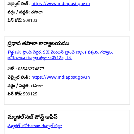
వెబ్సైట్ లింక్ :
https://www.indiapost.gov.in
వర్గం / పద్ధతి:
తపాలా
పిన్ కోడ్:
509133
ప్రధాన తపాలా కార్యాలయము
కొత్త బస్ స్టాండ్ దెగ్గర, SBI మెయిన్ బ్రాంచ్ బ్యాంక్ పక్కన, గద్వాల,
జోగుళాంబ గద్వాల జిల్లా -509125, TS.
ఫోన్ :
08546274877
వెబ్సైట్ లింక్ :
https://www.indiapost.gov.in
వర్గం / పద్ధతి:
తపాలా
పిన్ కోడ్:
509125
మల్దకల్ సబ్ పోస్ట్ ఆఫీస్
మల్దకల్, జోగులాంబ గద్వాల్ జిల్లా