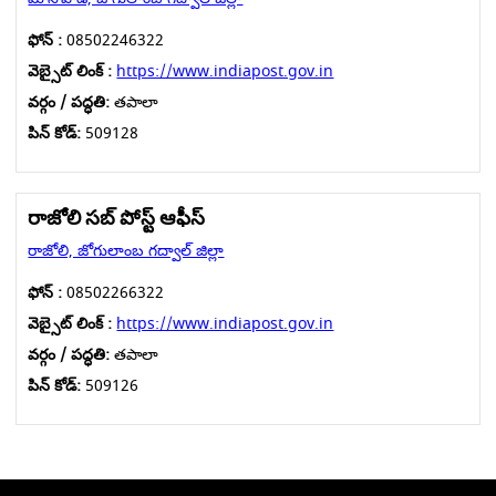
ఫోన్ :
08502246322
వెబ్సైట్ లింక్ :
https://www.indiapost.gov.in
వర్గం / పద్ధతి:
తపాలా
పిన్ కోడ్:
509128
రాజోలి సబ్ పోస్ట్ ఆఫీస్
రాజోలి, జోగులాంబ గద్వాల్ జిల్లా
ఫోన్ :
08502266322
వెబ్సైట్ లింక్ :
https://www.indiapost.gov.in
వర్గం / పద్ధతి:
తపాలా
పిన్ కోడ్:
509126