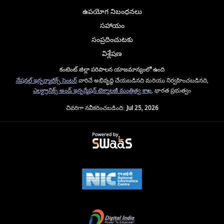
ఉపయోగ నిబంధనలు
సహాయం
సంప్రదించుటకు
విశ్లేషణ
కంటెంట్ జిల్లా పరిపాలన యాజమాన్యంలో ఉంది
నేషనల్ ఇన్ఫర్మాటిక్స్ సెంటర్
వారిచే అభివృద్ధి చేయబడినది మరియు నిర్వహించబడినది,
ఎలక్ట్రానిక్స్ అండ్ ఇన్ఫర్మేషన్ టెక్నాలజీ మంత్రిత్వ శాఖ
, భారత ప్రభుత్వం
చివరిగా నవీకరించబడింది:
Jul 25, 2026