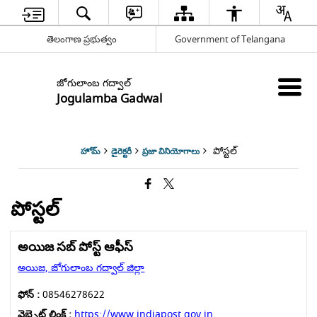
తెలంగాణ ప్రభుత్వం
Government of Telangana
జోగులాంబ గద్వాల్
Jogulamba Gadwal
పోస్టల్
హోమ్
డైరెక్టరీ
ప్రజా వినియోగాలు
పోస్టల్
అయిజ సబ్ పోస్ట్ ఆఫీస్
అయిజ, జోగులాంబ గద్వాల్ జిల్లా
ఫోన్ :
08546278622
వెబ్సైట్ లింక్ :
https://www.indiapost.gov.in