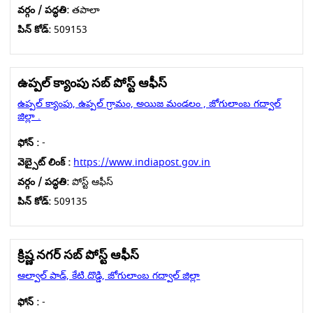
వర్గం / పద్ధతి:
తపాలా
పిన్ కోడ్:
509153
ఉప్పల్ క్యాంపు సబ్ పోస్ట్ ఆఫీస్
ఉప్పల్ క్యాంపు, ఉప్పల్ గ్రామం, అయిజ మండలం , జోగులాంబ గద్వాల్
జిల్లా .
ఫోన్ :
-
వెబ్సైట్ లింక్ :
https://www.indiapost.gov.in
వర్గం / పద్ధతి:
పోస్ట్ ఆఫీస్
పిన్ కోడ్:
509135
క్రిష్ణ నగర్ సబ్ పోస్ట్ ఆఫీస్
ఆల్వాల్ పాడ్, కేటి.దొడ్డి, జోగులాంబ గద్వాల్ జిల్లా
ఫోన్ :
-