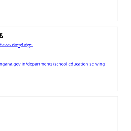
ప్
లంబ గడ్వాల్ జిల్లా.
angana.gov.in/departments/school-education-se-wing