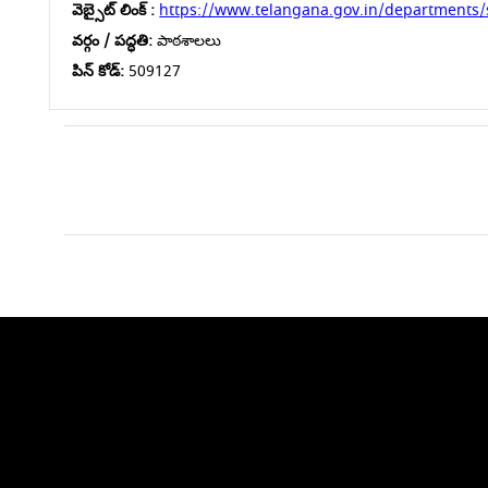
వెబ్సైట్ లింక్ :
https://www.telangana.gov.in/departments/
వర్గం / పద్ధతి:
పాఠశాలలు
పిన్ కోడ్:
509127