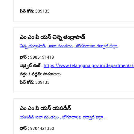
పిన్ కోడ్:
509135
ఎం ఎం పి యస్ చిన్న తంద్రాపాడ్
చిన్న తంద్రాపాడ్ , ఐజా మండలం , జోగూలాoబ గద్వాల్ జిల్లా.
ఫోన్ :
9985191419
వెబ్సైట్ లింక్ :
https://www.telangana.gov.in/departments/
వర్గం / పద్ధతి:
పాఠశాలలు
పిన్ కోడ్:
509135
ఎం ఎం పి యస్ యపడీన్
యపడీన్ ఐజా మండలం , జోగూలాoబ గద్వాల్ జిల్లా .
ఫోన్ :
9704421350