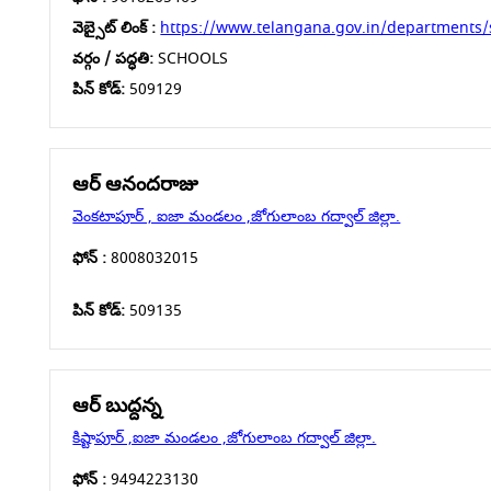
వెబ్సైట్ లింక్ :
https://www.telangana.gov.in/departments/
వర్గం / పద్ధతి:
SCHOOLS
పిన్ కోడ్:
509129
ఆర్ ఆనందరాజు
వెంకటాపూర్ , ఐజా మండలం ,జోగులాంబ గద్వాల్ జిల్లా.
ఫోన్ :
8008032015
పిన్ కోడ్:
509135
ఆర్ బుద్దన్న
కిష్టాపూర్ ,ఐజా మండలం ,జోగులాంబ గద్వాల్ జిల్లా.
ఫోన్ :
9494223130