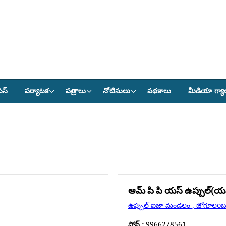
ెస్
పర్యాటక
పత్రాలు
నోటిసులు
పథకాలు
మీడియా గ్యా
ఆమ్ పి పి యస్ ఉప్పుల్(యస
ఉప్పుల్ ఐజా మండలం , జోగూలoబ గద
ఫోన్ :
9966278561