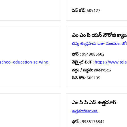
పిన్ కోడ్:
509127
ఎం ఎం పి యస్ నౌరోజి క్యాం
చిన్న తండ్రపాడు ఐజా మండలం, జోగు
ఫోన్ :
9949085602
school-education-se-wing
వెబ్సైట్ లింక్ :
https://www.tel
వర్గం / పద్ధతి:
పాఠశాలలు
పిన్ కోడ్:
509135
ఎం పి పి ఎస్ ఉత్తనూర్
ఉత్తనూర్అయిజ.
ఫోన్ :
9985176349