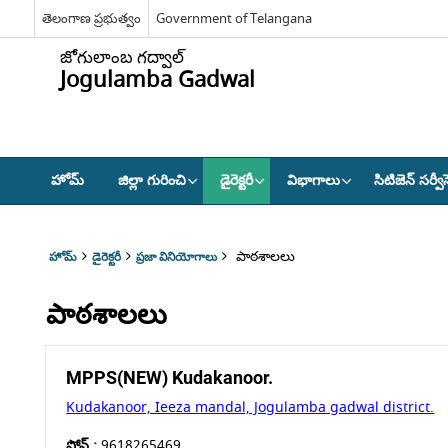
తెలంగాణ ప్రభుత్వం
Government of Telangana
జోగులాంబ గద్వాల్
Jogulamba Gadwal
హోమ్
జిల్లా గురించి
డైరెక్టరీ
విభాగాలు
సిటిజెన్ సర్వీస
పాఠశాలలు
హోమ్
డైరెక్టరీ
ప్రజా వినియోగాలు
పాఠశాలలు
MPPS(NEW) Kudakanoor.
Kudakanoor, Ieeza mandal, Jogulamba gadwal district.
ఫోన్ :
9618265469