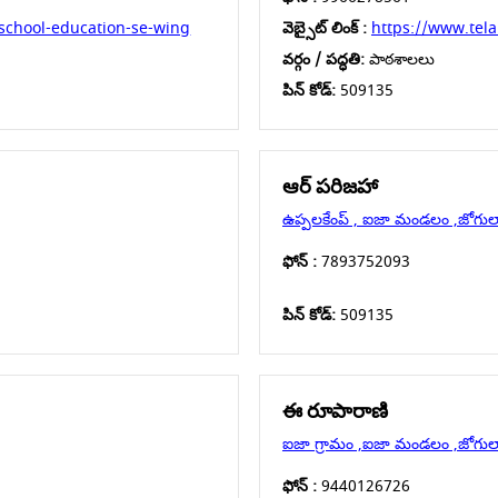
school-education-se-wing
వెబ్సైట్ లింక్ :
https://www.tel
వర్గం / పద్ధతి:
పాఠశాలలు
పిన్ కోడ్:
509135
ఆర్ పరిజహా
ఉప్పలకేంప్ , ఐజా మండలం ,జోగులాంబ
ఫోన్ :
7893752093
పిన్ కోడ్:
509135
ఈ రూపారాణి
ఐజా గ్రామం ,ఐజా మండలం ,జోగులాంబ
ఫోన్ :
9440126726