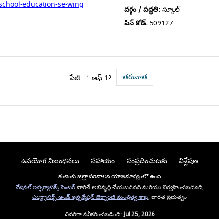
school-education-se-wing
వర్గం / పద్ధతి:
స్కూల్
పిన్ కోడ్:
509127
తరువాత
పేజీ - 1 ఆఫ్ 12
ఉపయోగ నిబంధనలు
సహాయం
సంప్రదించుటకు
విశ్లేషణ
కంటెంట్ జిల్లా పరిపాలన యాజమాన్యంలో ఉంది
నేషనల్ ఇన్ఫర్మాటిక్స్ సెంటర్
వారిచే అభివృద్ధి చేయబడినది మరియు నిర్వహించబడినది,
ఎలక్ట్రానిక్స్ అండ్ ఇన్ఫర్మేషన్ టెక్నాలజీ మంత్రిత్వ శాఖ
, భారత ప్రభుత్వం
చివరిగా నవీకరించబడింది:
Jul 25, 2026