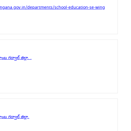
angana.gov.in/departments/school-education-se-wing
 గద్వాల్ జిల్లా. .
 గద్వాల్ జిల్లా.