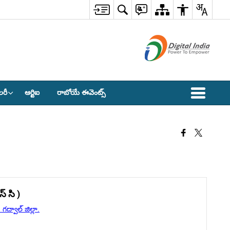
లరీ
ఆర్టిఐ
రాబోయే ఈవెంట్స్
్ సి )
్వాల్ జిల్లా.